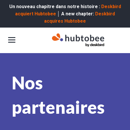
Un nouveau chapitre dans notre histoire :
Deskbird
acquiert Hubtobee
│ A new chapter:
Deskbird
acquires Hubtobee
Nos
partenaires