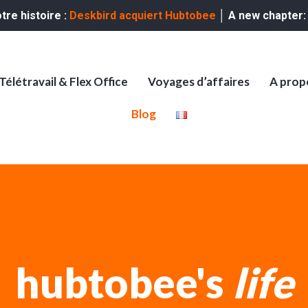
re histoire :
Deskbird acquiert Hubtobee
│ A new chapter
Télétravail & Flex Office
Voyages d’affaires
A prop
Blog
hubtobee's
life