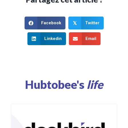
Facebook
Twitter
𝕏
Linkedin
Email
Hubtobee's
life