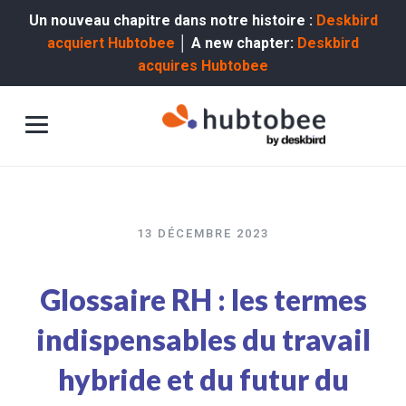
Un nouveau chapitre dans notre histoire :
Deskbird
acquiert Hubtobee
│ A new chapter:
Deskbird
acquires Hubtobee
13 DÉCEMBRE 2023
Glossaire RH : les termes
indispensables du travail
hybride et du futur du