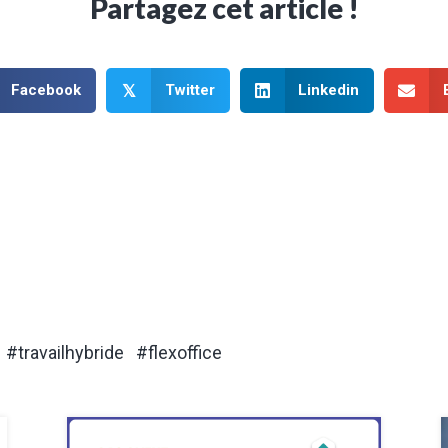
Partagez cet article !
Facebook
Twitter
Linkedin
𝕏
#travailhybride #flexoffice