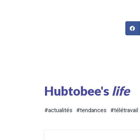
Hubtobee's
life
#actualités #tendances #télétravail 