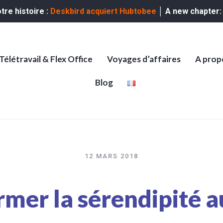
re histoire :
Deskbird acquiert Hubtobee
│ A new chapter
Télétravail & Flex Office
Voyages d’affaires
A prop
Blog
12 MARS 2018
rmer la sérendipité 