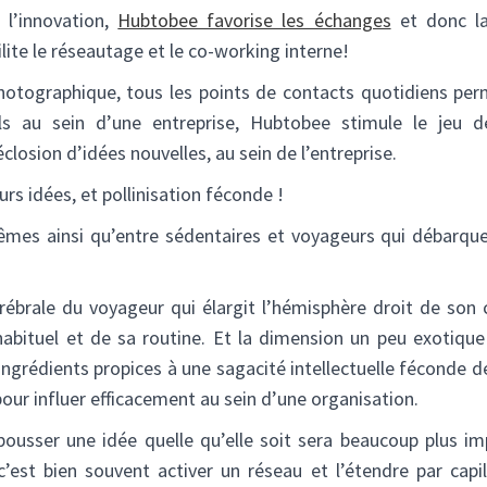
 l’innovation,
Hubtobee favorise les échanges
et donc la 
lite le réseautage et le co-working interne!
 photographique, tous les points de contacts quotidiens per
s au sein d’une entreprise, Hubtobee stimule le jeu d
’éclosion d’idées nouvelles, au sein de l’entreprise.
urs idées, et pollinisation féconde !
mes ainsi qu’entre sédentaires et voyageurs qui débarquent
érébrale du voyageur qui élargit l’hémisphère droit de son c
 habituel et de sa routine. Et la dimension un peu exotique
ingrédients propices à une sagacité intellectuelle féconde de
 pour influer efficacement au sein d’une organisation.
pousser une idée quelle qu’elle soit sera beaucoup plus im
c’est bien souvent activer un réseau et l’étendre par capill