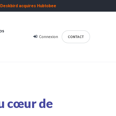
:
Deskbird acquires Hubtobee
os
Connexion
CONTACT
au cœur de