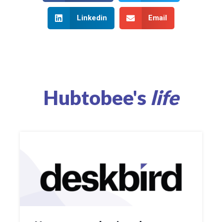
Linkedin
Email
Hubtobee's
life