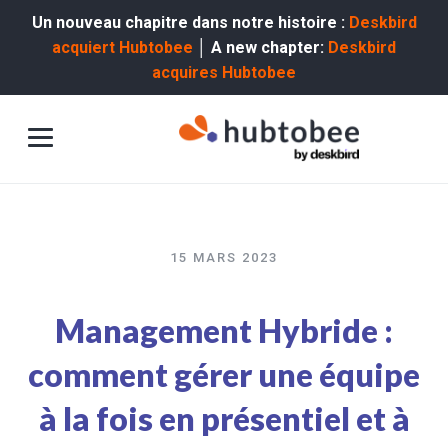
Un nouveau chapitre dans notre histoire :
Deskbird
acquiert Hubtobee
│ A new chapter:
Deskbird
acquires Hubtobee
15 MARS 2023
Management Hybride :
comment gérer une équipe
à la fois en présentiel et à