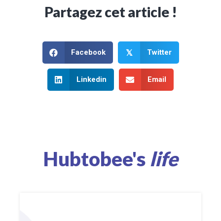
Partagez cet article !
Facebook
Twitter
𝕏
Linkedin
Email
Hubtobee's
life