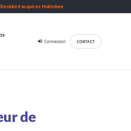
:
Deskbird acquires Hubtobee
os
Connexion
CONTACT
eur de