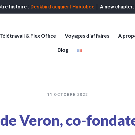
re histoire :
Deskbird acquiert Hubtobee
│ A new chapter
Télétravail & Flex Office
Voyages d’affaires
A prop
Blog
11 OCTOBRE 2022
 de Veron, co-fondat