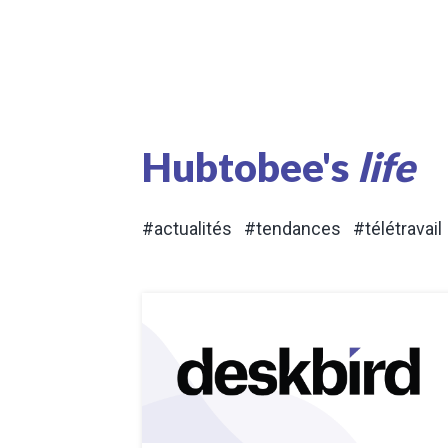
Hubtobee's
life
#actualités #tendances #télétravail 