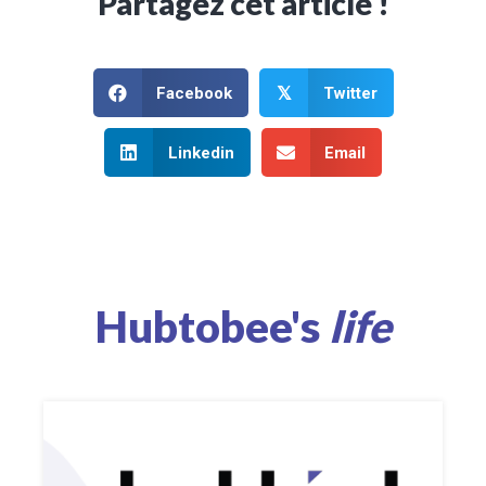
Partagez cet article !
Facebook
Twitter
𝕏
Linkedin
Email
Hubtobee's
life